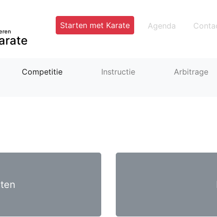
Starten met Karate
Agenda
Conta
eren
arate
Competitie
Instructie
Arbitrage
ten