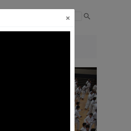
ct
×
Clubs /
Over
Prov
Ons
Next