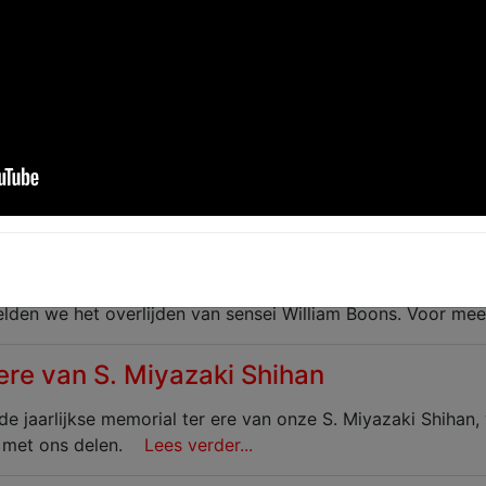
n Dan-examens 2026
n de afgelopen Dan-examens van 6 juni en 3 juli 2026 staan
m - William Boons
lden we het overlijden van sensei William Boons. Voor meer
 ere van S. Miyazaki Shihan
de jaarlijkse memorial ter ere van onze S. Miyazaki Shihan
 met ons delen.
Lees verder...