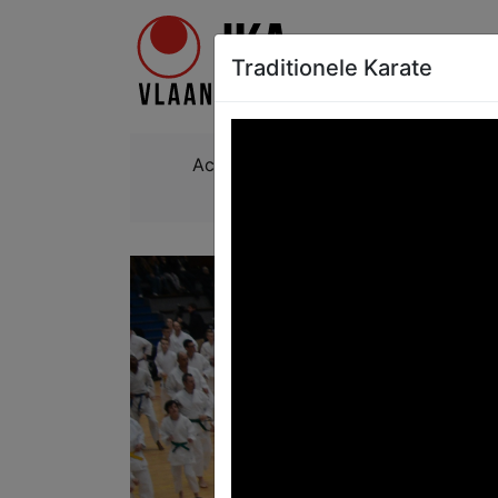
Traditionele Karate
Leerschool van Karate Vlaand
Traditionele K
Activiteiten
Graduatie
Previous