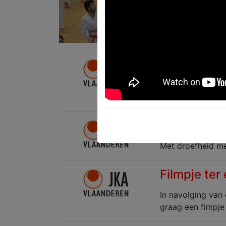
Resultate
De resultaten va
verder...
In Memoria
Met droefheid me
Filmpje ter
In navolging van 
graag een fimpje