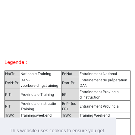
Legende :
NatTr
Nationale Training
EnNat
Entrainement National
DAN-
Entrainement de préparation
DAN-Pr
Dan-Pr
voorbereidingstraining
DAN
Entrainement Provincial
PrTr
Provinciale Training
EPI
d'Instruction
Provinciale Instructie
EnPr (ou
PIT
Entrainement Provincial
Training
EP)
TrWK
Trainingsweekend
TrWK
Training Weekend
TrDag
Trainingsdag
TrDay
Training Day
Provinciale
This website uses cookies to ensure you get
PrComTr
SR
Sous Réserves
competitietraining